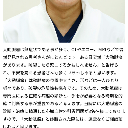
大動脈瘤は無症状である事が多く、CTやエコー、MRIなどで偶
然発見される患者さんがほとんどです。ある日突然「大動脈瘤
があります。破裂したら死亡するかもしれません」と告げら
れ、不安を覚える患者さんも多くいらっしゃると思います。
「大動脈瘤」は動脈瘤の位置や大きさ、形などは一人ひとり
様々であり、破裂の危険性も様々です。そのため、大動脈瘤は
専門医による正確な病態の診断と、手術が必要となる時期を的
確に判断する事が重要であると考えます。当院には大動脈瘤の
診断・治療に精通した心臓血管外科専門医が3名在籍しておりま
すので、「大動脈瘤」と診断された際には、遠慮なくご相談頂
ければと思います。