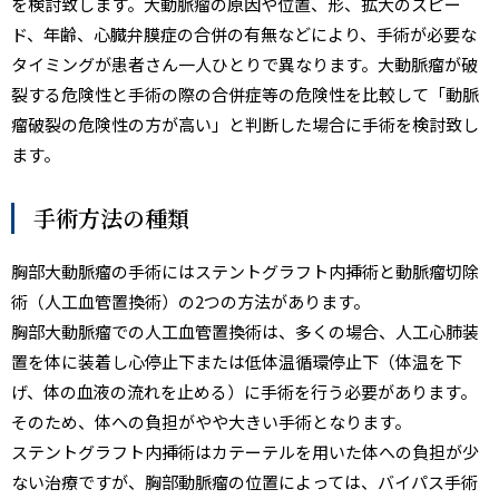
を検討致します。大動脈瘤の原因や位置、形、拡大のスピー
ド、年齢、心臓弁膜症の合併の有無などにより、手術が必要な
タイミングが患者さん一人ひとりで異なります。大動脈瘤が破
裂する危険性と手術の際の合併症等の危険性を比較して「動脈
瘤破裂の危険性の方が高い」と判断した場合に手術を検討致し
ます。
手術方法の種類
胸部大動脈瘤の手術にはステントグラフト内挿術と動脈瘤切除
術（人工血管置換術）の2つの方法があります。
胸部大動脈瘤での人工血管置換術は、多くの場合、人工心肺装
置を体に装着し心停止下または低体温循環停止下（体温を下
げ、体の血液の流れを止める）に手術を行う必要があります。
そのため、体への負担がやや大きい手術となります。
ステントグラフト内挿術はカテーテルを用いた体への負担が少
ない治療ですが、胸部動脈瘤の位置によっては、バイパス手術