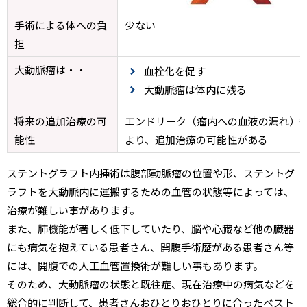
手術による体への負
少ない
担
大動脈瘤は・・
血栓化を促す
大動脈瘤は体内に残る
将来の追加治療の可
エンドリーク（瘤内への血液の漏れ）
能性
より、追加治療の可能性がある
ステントグラフト内挿術は腹部動脈瘤の位置や形、ステントグ
ラフトを大動脈内に運搬するための血管の状態等によっては、
治療が難しい事があります。
また、肺機能が著しく低下していたり、脳や心臓など他の臓器
にも病気を抱えている患者さん、開腹手術歴がある患者さん等
には、開腹での人工血管置換術が難しい事もあります。
そのため、大動脈瘤の状態と既往症、現在治療中の病気などを
総合的に判断して、患者さんおひとりおひとりに合ったベスト