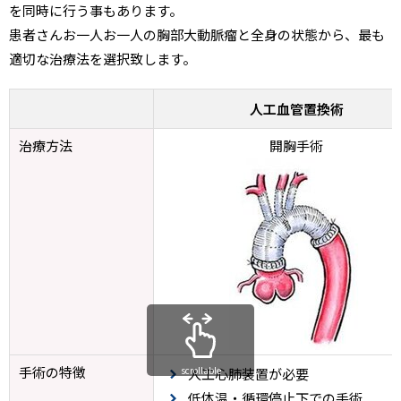
を同時に行う事もあります。
患者さんお一人お一人の胸部大動脈瘤と全身の状態から、最も
適切な治療法を選択致します。
人工血管置換術
治療方法
開胸手術
手術の特徴
scrollable
人工心肺装置が必要
低体温・循環停止下での手術