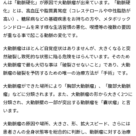
んは「動脈硬化」が原因で大動脈瘤が出来ています。「動脈硬
化」とは、高血圧や脂質異常症（コレステロールや中性脂肪が
高い）、糖尿病などの基礎疾患をお持ちの方や、メタボリック
シンドロームを来す様な生活習慣の悪化、喫煙等の複数の要因
が重なる事で起こる動脈の変化です。
大動脈瘤はほとんど自覚症状はありませんが、大きくなると突
然破裂し致死的な状態に陥る危険をはらんでいます。そのため
大動脈瘤で最も大切な事は「破裂させないこと」であり、大動
脈瘤の破裂を予防するための唯一の治療方法が「手術」です。
大動脈瘤ができた場所により「胸部大動脈瘤」、「腹部大動脈
瘤」などに分類されます。また、大動脈瘤の形から大きく2つに
分類され、大動脈壁の一部が突出する動脈瘤を「嚢状瘤」と言
います。
大動脈瘤の原因や場所、大きさ、形、拡大スピード、さらには
患者さんの全身状態等を総合的に判断し、動脈瘤に対する治療