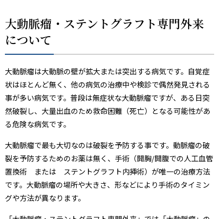
大動脈瘤・ステントグラフト専門外来
について
大動脈瘤は大動脈の壁が拡大または突出する病気です。自覚症
状はほとんど無く、他の病気の治療中や検診で偶然発見される
事が多い病気です。普段は無症状な大動脈瘤ですが、ある日突
然破裂し、大量出血のため救命困難（死亡）となる可能性があ
る危険な病気です。
大動脈瘤で最も大切なのは破裂を予防する事です。動脈瘤の破
裂を予防するためのお薬は無く、手術（開胸/開腹での人工血管
置換術 または ステントグラフト内挿術）が唯一の治療方法
です。大動脈瘤の場所や大きさ、形などにより手術のタイミン
グや方法が異なります。
「大動脈瘤・ステントグラフト専門外来」では「大動脈瘤」の