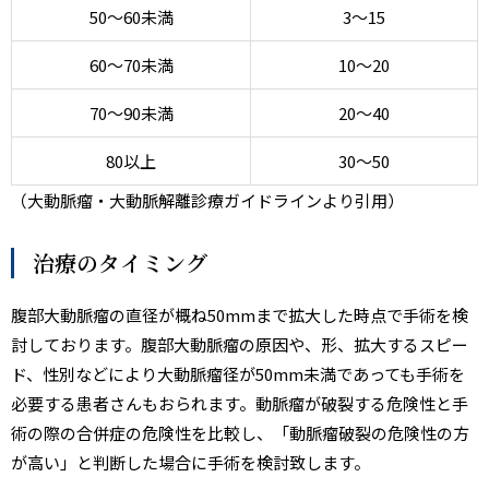
50～60未満
3～15
60～70未満
10～20
70～90未満
20～40
80以上
30～50
（大動脈瘤・大動脈解離診療ガイドラインより引用）
治療のタイミング
腹部大動脈瘤の直径が概ね50mmまで拡大した時点で手術を検
討しております。腹部大動脈瘤の原因や、形、拡大するスピー
ド、性別などにより大動脈瘤径が50mm未満であっても手術を
必要する患者さんもおられます。動脈瘤が破裂する危険性と手
術の際の合併症の危険性を比較し、「動脈瘤破裂の危険性の方
が高い」と判断した場合に手術を検討致します。