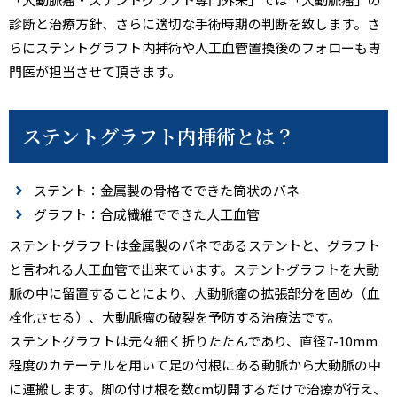
診断と治療方針、さらに適切な手術時期の判断を致します。さ
らにステントグラフト内挿術や人工血管置換後のフォローも専
門医が担当させて頂きます。
ステントグラフト内挿術とは？
ステント：金属製の骨格でできた筒状のバネ
グラフト：合成繊維でできた人工血管
ステントグラフトは金属製のバネであるステントと、グラフト
と言われる人工血管で出来ています。ステントグラフトを大動
脈の中に留置することにより、大動脈瘤の拡張部分を固め（血
栓化させる）、大動脈瘤の破裂を予防する治療法です。
ステントグラフトは元々細く折りたたんであり、直径7-10mm
程度のカテーテルを用いて足の付根にある動脈から大動脈の中
に運搬します。脚の付け根を数cm切開するだけで治療が行え、