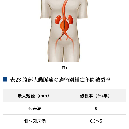
図1
表23 腹部大動脈瘤の瘤径別推定年間破裂率
最大短径（mm）
破裂率（％/年）
40未満
0
40～50未満
0.5～5