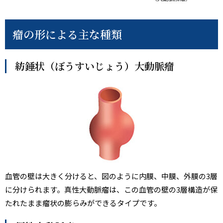
瘤の形による主な種類
紡錘状（ぼうすいじょう）大動脈瘤
血管の壁は大きく分けると、図のように内膜、中膜、外膜の3層
に分けられます。真性大動脈瘤は、この血管の壁の3層構造が保
たれたまま瘤状の膨らみができるタイプです。